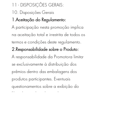
11 - DISPOSIÇÕES GERAIS:
10. Disposições Gerais
1.Aceitação do Regulamento:
A participação nesta promoção implica
na aceitação total e irrestrita de todos os
termos e condições deste regulamento.
2.Responsabilidade sobre o Produto:
A responsabilidade da Promotora limita-
se exclusivamente à distribuição dos
prêmios dentro das embalagens dos
produtos participantes. Eventuais
questionamentos sobre a exibição do
filme, locais de exibição, horários ou
limitações de uso dos ingressos devem ser
direcionados à Paramount Pictures e aos
cinemas participantes.
3.Atendimento ao Consumidor (SAC):
Em caso de dúvidas, os consumidores
poderão entrar em contato com o