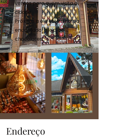
ventos para quem visita a
cidade.
Próximo a ele está a nossa
encantadora loja de
chocolates.
Endereço