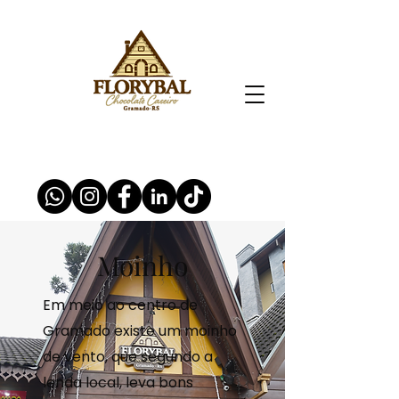
Moinho
Em meio ao centro de
Gramado existe um moinho
de vento, que segundo a
lenda local, leva bons