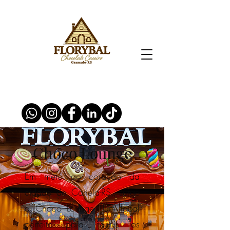
Choco Lounge
Em meio ao coração da
cidade de Canela-RS, surge
a Choco Lounge. Um local
perfeito para reunir os