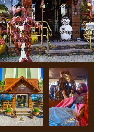
que conecta Gramado e
Canela. Uma loja repleta de
deliciosos chocolates para
você garantir suas compras
durante o passeio na Serra
Gaúcha.