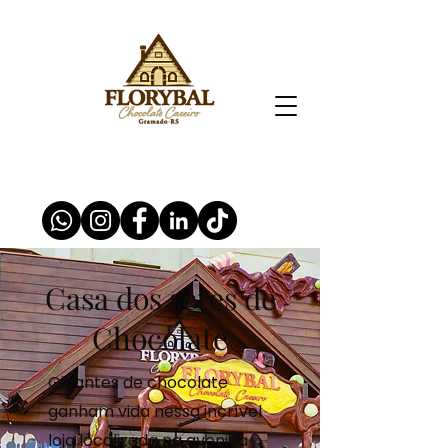
Casa dos seres de
Chocolate
Gigantes de chocolate
ganham vida nessa incrível
loja localizada na avenida