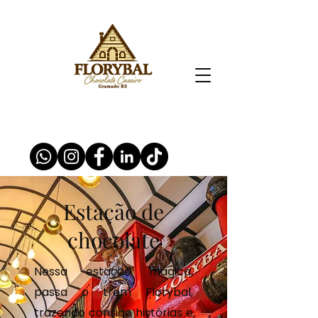
Estação de
chocolate
Nessa estação mágica,
passa o trem Florybal,
trazendo consigo histórias e